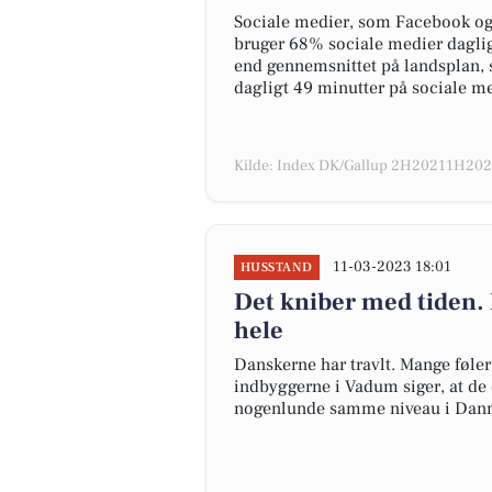
Sociale medier, som Facebook og 
bruger 68% sociale medier daglig
end gennemsnittet på landsplan, 
dagligt 49 minutter på sociale me
Kilde: Index DK/Gallup 2H20211H2022
11-03-2023 18:01
HUSSTAND
Det kniber med tiden.
hele
Danskerne har travlt. Mange føler i
indbyggerne i Vadum siger, at de o
nogenlunde samme niveau i Danm