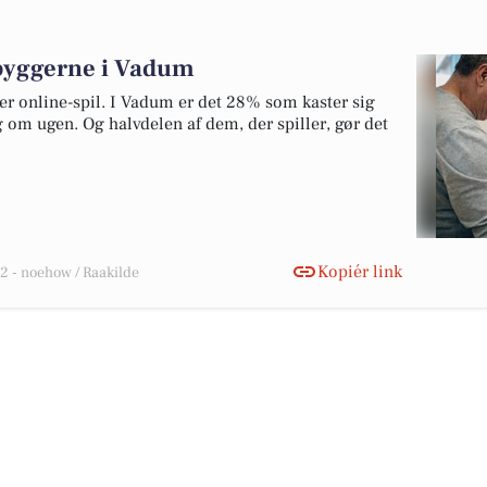
dbyggerne i Vadum
ker online-spil. I Vadum er det 28% som kaster sig
g om ugen. Og halvdelen af dem, der spiller, gør det
Kopiér link
 - noehow / Raakilde