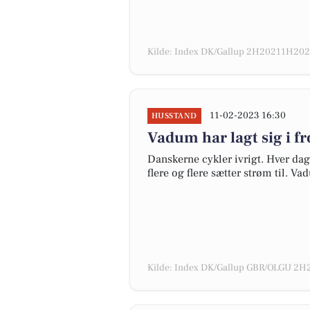
Kilde: Index DK/Gallup 2H20211H2022
11-02-2023 16:30
HUSSTAND
Vadum har lagt sig i f
Danskerne cykler ivrigt. Hver dag
flere og flere sætter strøm til. Va
Kilde: Index DK/Gallup GBR/OLGU 2H2