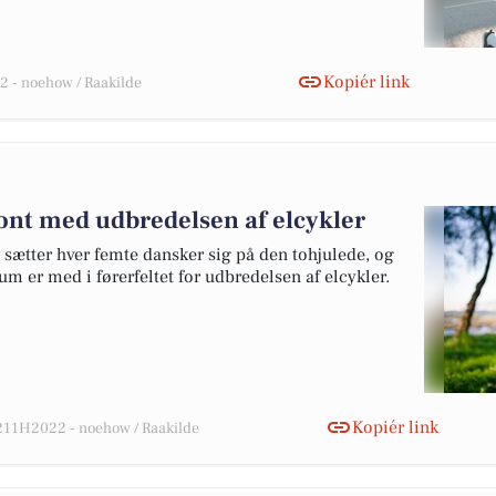
Kopiér link
 - noehow / Raakilde
ront med udbredelsen af elcykler
 sætter hver femte dansker sig på den tohjulede, og
dum er med i førerfeltet for udbredelsen af elcykler.
Kopiér link
11H2022 - noehow / Raakilde