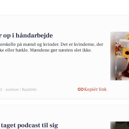
 op i håndarbejde
 forskelle på mænd og kvinder. Det er kvinderne, der
kke eller hækle. Mændene gør næsten slet ikke.
Kopiér link
 - noehow / Raakilde
aget podcast til sig