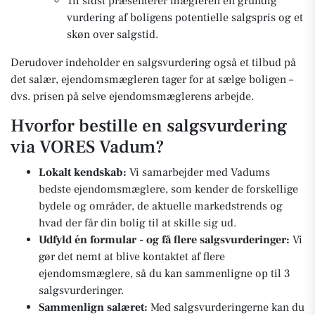
Til sidst præsenterer mægleren en grundig
vurdering af boligens potentielle salgspris og et
skøn over salgstid.
Derudover indeholder en salgsvurdering også et tilbud på
det salær, ejendomsmægleren tager for at sælge boligen –
dvs. prisen på selve ejendomsmæglerens arbejde.
Hvorfor bestille en salgsvurdering
via VORES Vadum?
Lokalt kendskab:
Vi samarbejder med Vadums
bedste ejendomsmæglere, som kender de forskellige
bydele og områder, de aktuelle markedstrends og
hvad der får din bolig til at skille sig ud.
Udfyld én formular - og få flere salgsvurderinger:
Vi
gør det nemt at blive kontaktet af flere
ejendomsmæglere, så du kan sammenligne op til 3
salgsvurderinger.
Sammenlign salæret:
Med salgsvurderingerne kan du