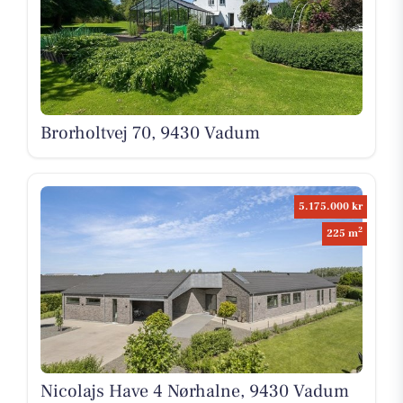
Brorholtvej 70, 9430 Vadum
5.175.000 kr
2
225 m
Nicolajs Have 4 Nørhalne, 9430 Vadum