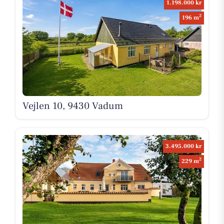
1.198.000 kr
2
196 m
Vejlen 10, 9430 Vadum
3.495.000 kr
2
229 m