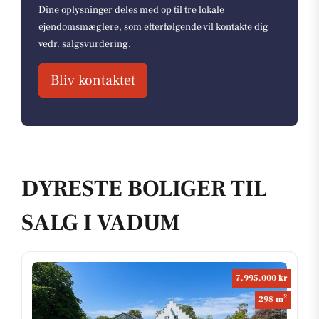
Dine oplysninger deles med op til tre lokale
ejendomsmæglere, som efterfølgende vil kontakte dig
vedr. salgsvurdering.
Bliv kontaktet
DYRESTE BOLIGER TIL
SALG I VADUM
7.995.000 kr
2
298 m