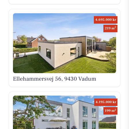
4.695.000 kr
2
219 m
Ellehammersvej 56, 9430 Vadum
4.195.000 kr
2
199 m