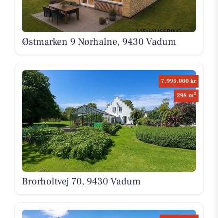
Østmarken 9 Nørhalne, 9430 Vadum
7.995.000 kr
2
298 m
Brorholtvej 70, 9430 Vadum