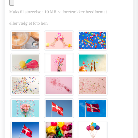
Maks fil størrelse : 10 MB, vi foretrækker bredformat
eller vælg et foto her: