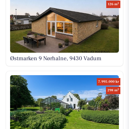
2
126 m
Østmarken 9 Nørhalne, 9430 Vadum
7.995.000 kr
2
298 m