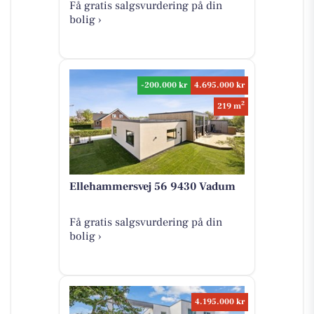
Få gratis salgsvurdering på din
bolig ›
-200.000 kr
4.695.000 kr
2
219 m
Ellehammersvej 56 9430 Vadum
Få gratis salgsvurdering på din
bolig ›
4.195.000 kr