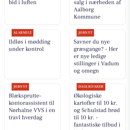
bid i luften
salg i nærheden af
Aalborg
Kommune
ALARM112
JOBNYT
Ildløs i mødding
Savner du nye
under kontrol
græsgange? - Her
er nye ledige
stillinger i Vadum
og omegn
JOBNYT
DAGLIGVARER
Blæksprutte-
Økologiske
kontorassistent til
kartofler til 10 kr.
Nørhalne VVS i en
og Schulstad brød
travl hverdag
til 10 kr. -
fantastiske tilbud i