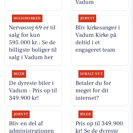
Vadum
BOLIGMARKED
JOBNYT
Nervøsvej 69 er til
Bliv kirkesanger i
salg for kun
Vadum Kirke på
595.000 kr.: Se de
deltid i et
billigste boliger til
engageret team
salg i Vadum her
BILER
LOKALT NYT
De dyreste biler i
Betaler du for
Vadum - Pris op til
meget for dit
349.900 kr!
internet?
JOBNYT
BILER
Bliv en del af
Pris op til 349.900
administrationen
kr! Se de dyreste