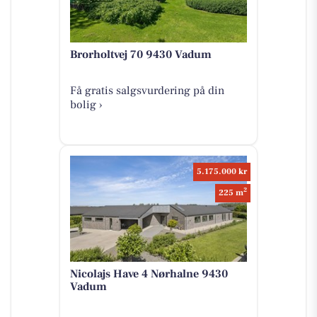
Brorholtvej 70 9430 Vadum
Få gratis salgsvurdering på din
bolig ›
5.175.000 kr
2
225 m
Nicolajs Have 4 Nørhalne 9430
Vadum