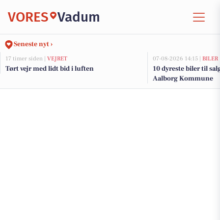
VORES
Vadum
Seneste nyt ›
17 timer siden |
VEJRET
07-08-2026 14:15 |
BILER
Tørt vejr med lidt bid i luften
10 dyreste biler til sa
Aalborg Kommune