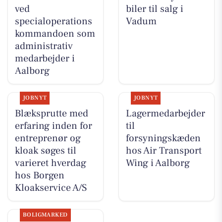
ved
biler til salg i
specialoperations
Vadum
kommandoen som
administrativ
medarbejder i
Aalborg
JOBNYT
JOBNYT
Blæksprutte med
Lagermedarbejder
erfaring inden for
til
entreprenør og
forsyningskæden
kloak søges til
hos Air Transport
varieret hverdag
Wing i Aalborg
hos Borgen
Kloakservice A/S
BOLIGMARKED