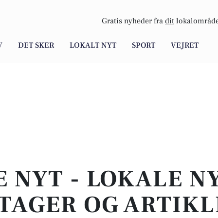
Gratis nyheder fra
dit
lokalområde
V
DET SKER
LOKALT NYT
SPORT
VEJRET
E NYT - LOKALE N
TAGER OG ARTIKL