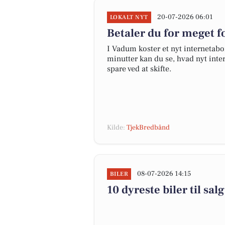
20-07-2026 06:01
LOKALT NYT
Betaler du for meget fo
I Vadum koster et nyt interneta
minutter kan du se, hvad nyt inter
spare ved at skifte.
Kilde:
TjekBredbånd
08-07-2026 14:15
BILER
10 dyreste biler til s