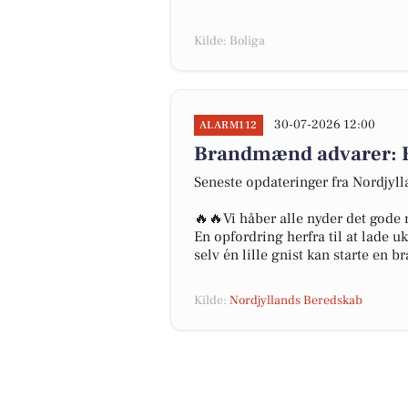
Kilde: Boliga
30-07-2026 12:00
ALARM112
Brandmænd advarer: En
Seneste opdateringer fra Nordjyl
🔥🔥Vi håber alle nyder det gode
En opfordring herfra til at lade u
selv én lille gnist kan starte en 
Kilde:
Nordjyllands Beredskab