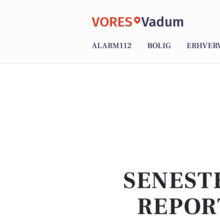
VORES
Vadum
ALARM112
BOLIG
ERHVER
SENEST
REPOR