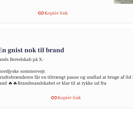
Kopiér link
 gnist nok til brand
lands Beredskab på X:
 nordjyske sommervejr.
krudtsbrænderen får en tiltrængt pause og undlad at bruge af ild
brand 🔥🔥Brandmandskabet er klar til at rykke ud fra
Kopiér link