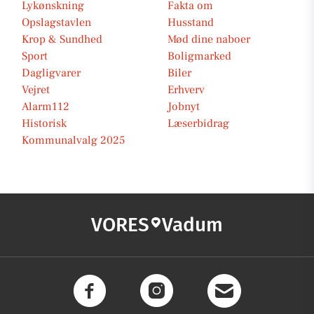
Lykønskning
Fakta om
Opslagstavlen
Husstand
Krop & Sundhed
Mød dine naboer
Sport
Boligmarked
Dagligvarer
Biler
Vejret
Erhverv
Alarm112
Jobnyt
Historisk
Læserbidrag
Kommunalvalg 2025
VORES
Vadum