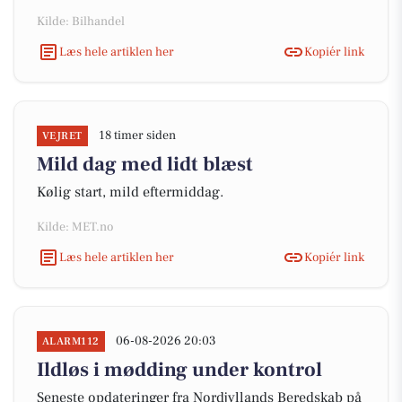
Kilde: Bilhandel
Læs hele artiklen her
Kopiér link
18 timer siden
VEJRET
Mild dag med lidt blæst
Kølig start, mild eftermiddag.
Kilde: MET.no
Læs hele artiklen her
Kopiér link
06-08-2026 20:03
ALARM112
Ildløs i mødding under kontrol
Seneste opdateringer fra Nordjyllands Beredskab på