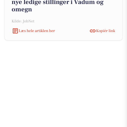
nye ledige stillinger i Vadum og
omegn
Kilde: JobNet
Læs hele artiklen her
Kopiér link