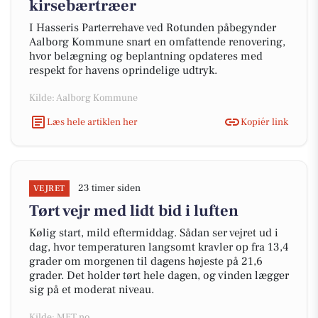
kirsebærtræer
I Hasseris Parterrehave ved Rotunden påbegynder
Aalborg Kommune snart en omfattende renovering,
hvor belægning og beplantning opdateres med
respekt for havens oprindelige udtryk.
Kilde: Aalborg Kommune
Læs hele artiklen her
Kopiér link
23 timer siden
VEJRET
Tørt vejr med lidt bid i luften
Kølig start, mild eftermiddag. Sådan ser vejret ud i
dag, hvor temperaturen langsomt kravler op fra 13,4
grader om morgenen til dagens højeste på 21,6
grader. Det holder tørt hele dagen, og vinden lægger
sig på et moderat niveau.
Kilde: MET.no