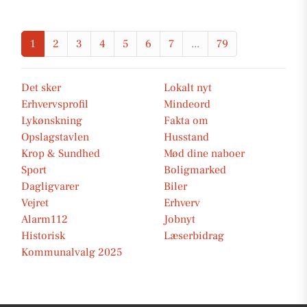
1
2
3
4
5
6
7
...
79
Det sker
Lokalt nyt
Erhvervsprofil
Mindeord
Lykønskning
Fakta om
Opslagstavlen
Husstand
Krop & Sundhed
Mød dine naboer
Sport
Boligmarked
Dagligvarer
Biler
Vejret
Erhverv
Alarm112
Jobnyt
Historisk
Læserbidrag
Kommunalvalg 2025