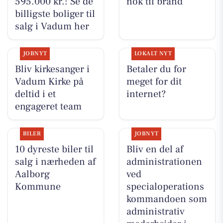
595.000 kr.: Se de
nok til brand
billigste boliger til
salg i Vadum her
JOBNYT
LOKALT NYT
Bliv kirkesanger i
Betaler du for
Vadum Kirke på
meget for dit
deltid i et
internet?
engageret team
BILER
JOBNYT
10 dyreste biler til
Bliv en del af
salg i nærheden af
administrationen
Aalborg
ved
Kommune
specialoperations
kommandoen som
administrativ