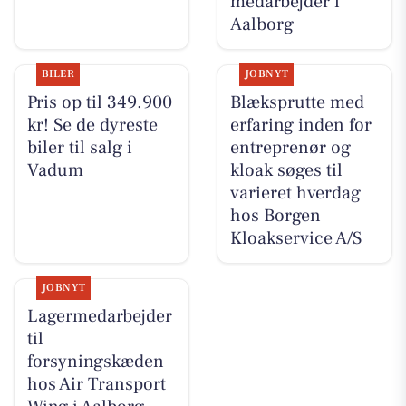
medarbejder i
Aalborg
BILER
JOBNYT
Pris op til 349.900
Blæksprutte med
kr! Se de dyreste
erfaring inden for
biler til salg i
entreprenør og
Vadum
kloak søges til
varieret hverdag
hos Borgen
Kloakservice A/S
JOBNYT
Lagermedarbejder
til
forsyningskæden
hos Air Transport