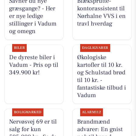
Savner du nye
Blæksprutte-
græsgange? - Her
kontorassistent til
er nye ledige
Nørhalne VVS i en
stillinger i Vadum
travl hverdag
og omegn
BILER
DAGLIGVARER
De dyreste biler i
Økologiske
Vadum - Pris op til
kartofler til 10 kr.
349.900 kr!
og Schulstad brød
til 10 kr. -
fantastiske tilbud i
Vadum
BOLIGMARKED
ALARM112
Nervøsvej 69 er til
Brandmænd
salg for kun
advarer: En gnist