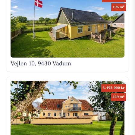
2
196 m
Vejlen 10, 9430 Vadum
3.495.000 kr
2
229 m