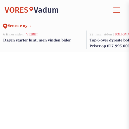
VORES
Vadum
Seneste nyt ›
6 timer siden |
VEJRET
22 timer siden |
BOLIGM
Dagen starter lunt, men vinden bider
Top 6 over dyreste bol
Priser op til 7.995.00