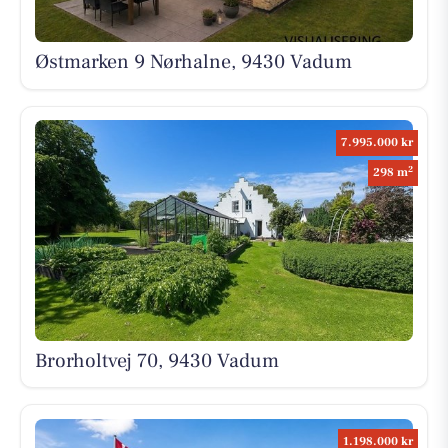
Østmarken 9 Nørhalne, 9430 Vadum
7.995.000 kr
2
298 m
Brorholtvej 70, 9430 Vadum
1.198.000 kr