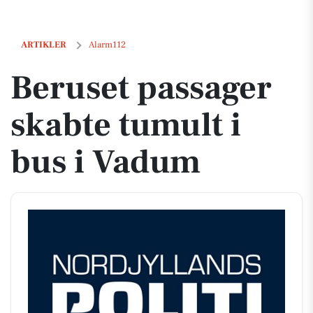
Beruset passager skabte tumult i bus i Vadum
ARTIKLER
Alarm112
Beruset passager
skabte tumult i
bus i Vadum