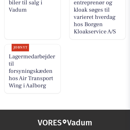
biler til salg i
entreprenør og
Vadum
kloak søges til
varieret hverdag
hos Borgen
Kloakservice A/S
JOBNYT
Lagermedarbejder
til
forsyningskæden
hos Air Transport
Wing i Aalborg
VORES
Vadum