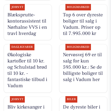
JOBNYT
BOLIGMARKED
Blæksprutte-
Top 6 over dyreste
kontorassistent til
boliger til salg i
Nørhalne VVS i en
Vadum. Priser op
travl hverdag
til 7.995.000 kr
DAGLIGVARER
BOLIGMARKED
Økologiske
Nervøsvej 69 er til
kartofler til 10 kr.
salg for kun
og Schulstad brød
595.000 kr.: Se de
til 10 kr. -
billigste boliger til
fantastiske tilbud i
salg i Vadum her
Vadum
JOBNYT
BILER
Bliv kirkesanger i
De dyreste biler i