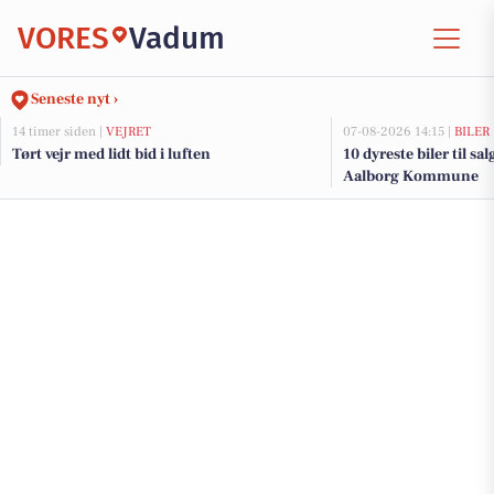
VORES
Vadum
Seneste nyt ›
14 timer siden |
VEJRET
07-08-2026 14:15 |
BILER
Tørt vejr med lidt bid i luften
10 dyreste biler til sa
Aalborg Kommune