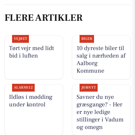
FLERE ARTIKLER
VEJRET
BILER
Tørt vejr med lidt
10 dyreste biler til
bid i luften
salg i nærheden af
Aalborg
Kommune
ALARM112
JOBNYT
Ildløs i mødding
Savner du nye
under kontrol
græsgange? - Her
er nye ledige
stillinger i Vadum
og omegn