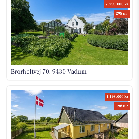
7.995.000 kr
2
298 m
Brorholtvej 70, 9430 Vadum
1.198.000 kr
2
196 m