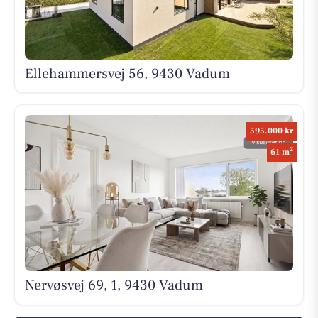
Ellehammersvej 56, 9430 Vadum
595.000 kr
2
61 m
Nervøsvej 69, 1, 9430 Vadum