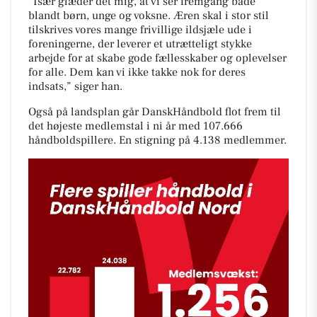
”Især glæder det mig, at vi ser fremgang både
blandt børn, unge og voksne. Æren skal i stor stil
tilskrives vores mange frivillige ildsjæle ude i
foreningerne, der leverer et utrætteligt stykke
arbejde for at skabe gode fællesskaber og oplevelser
for alle. Dem kan vi ikke takke nok for deres
indsats,” siger han.
Også på landsplan går DanskHåndbold flot frem til
det højeste medlemstal i ni år med 107.666
håndboldspillere. En stigning på 4.138 medlemmer.