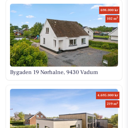
698.000 kr
2
102 m
Bygaden 19 Nørhalne, 9430 Vadum
4.695.000 kr
2
219 m