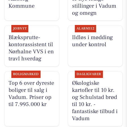
Kommune
stillinger i Vadum
og omegn
JOBNYT
ALARM112
Blæksprutte-
Ildløs i mødding
kontorassistent til
under kontrol
Nørhalne VVS i en
travl hverdag
BOLIGMARKED
DAGLIGVARER
Top 6 over dyreste
Økologiske
boliger til salg i
kartofler til 10 kr.
Vadum. Priser op
og Schulstad brød
til 7.995.000 kr
til 10 kr. -
fantastiske tilbud i
Vadum