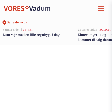
VORES
Vadum
Seneste nyt ›
6 timer siden |
VEJRET
23 timer siden |
BOLIGM
Lunt vejr med en lille regnbyge i dag
Elmevænget 11 og 1 a
kommet til salg denne
boligerne her.