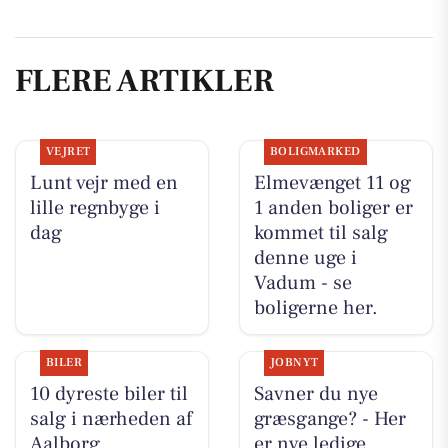
FLERE ARTIKLER
VEJRET
BOLIGMARKED
Lunt vejr med en
Elmevænget 11 og
lille regnbyge i
1 anden boliger er
dag
kommet til salg
denne uge i
Vadum - se
boligerne her.
BILER
JOBNYT
10 dyreste biler til
Savner du nye
salg i nærheden af
græsgange? - Her
Aalborg
er nye ledige