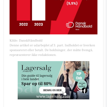
Kilde: DanskHåndbold
Denne artikel er udarbejdet af 3. part. Indholdet er hverken
sponsoreret eller betalt. De holdninger, der måtte fremgå,
repræsenterer ikke redaktionen.