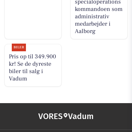
specialoperations
kommandoen som
administrativ
medarbejder i
Aalborg
BILER
Pris op til 349.900
kr! Se de dyreste
biler til salg i
Vadum
VORES
Vadum