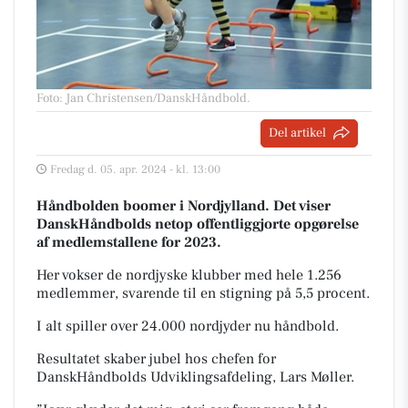
Foto: Jan Christensen/DanskHåndbold
.
Del artikel
Fredag d. 05. apr. 2024 - kl. 13:00
Håndbolden boomer i Nordjylland. Det viser
DanskHåndbolds netop offentliggjorte opgørelse
af medlemstallene for 2023.
Her vokser de nordjyske klubber med hele 1.256
medlemmer, svarende til en stigning på 5,5 procent.
I alt spiller over 24.000 nordjyder nu håndbold.
Resultatet skaber jubel hos chefen for
DanskHåndbolds Udviklingsafdeling, Lars Møller.