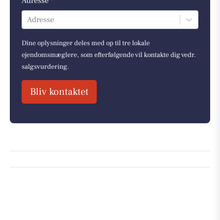
Adresse *
Adresse
Dine oplysninger deles med op til tre lokale
ejendomsmæglere, som efterfølgende vil kontakte dig vedr.
salgsvurdering.
Bliv kontaktet