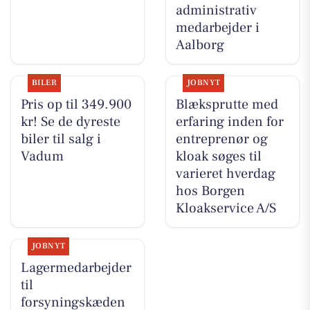
administrativ
medarbejder i
Aalborg
BILER
JOBNYT
Pris op til 349.900
Blæksprutte med
kr! Se de dyreste
erfaring inden for
biler til salg i
entreprenør og
Vadum
kloak søges til
varieret hverdag
hos Borgen
Kloakservice A/S
JOBNYT
Lagermedarbejder
til
forsyningskæden