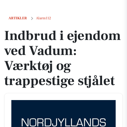
Indbrud i ejendom ved Vadum: Værktøj og trappestige stjålet
ARTIKLER
Alarm112
Indbrud i ejendom
ved Vadum:
Værktøj og
trappestige stjålet