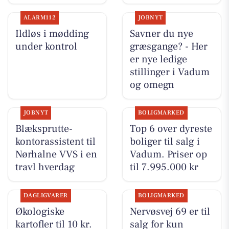
ALARM112
JOBNYT
Ildløs i mødding
Savner du nye
under kontrol
græsgange? - Her
er nye ledige
stillinger i Vadum
og omegn
JOBNYT
BOLIGMARKED
Blæksprutte-
Top 6 over dyreste
kontorassistent til
boliger til salg i
Nørhalne VVS i en
Vadum. Priser op
travl hverdag
til 7.995.000 kr
DAGLIGVARER
BOLIGMARKED
Økologiske
Nervøsvej 69 er til
kartofler til 10 kr.
salg for kun