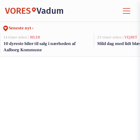
VORES
Vadum
Seneste nyt ›
14 timer siden |
BILER
23 timer siden |
VEJRET
10 dyreste biler til salg i nærheden af
Mild dag med lidt blæ
Aalborg Kommune