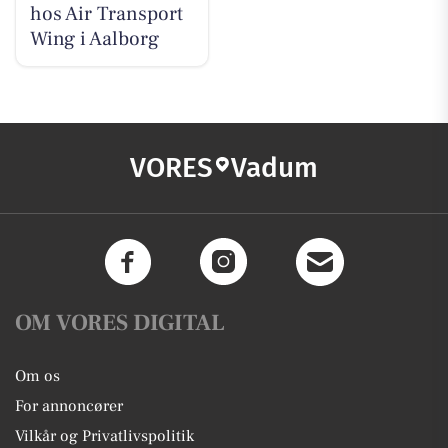
hos Air Transport
Wing i Aalborg
VORES
Vadum
OM VORES DIGITAL
Om os
For annoncører
Vilkår og Privatlivspolitik