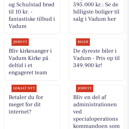
og Schulstad brød
595.000 kr.: Se de
til 10 kr. -
billigste boliger til
fantastiske tilbud i
salg i Vadum her
Vadum
JOBNYT
BILER
Bliv kirkesanger i
De dyreste biler i
Vadum Kirke på
Vadum - Pris op til
deltid i et
349.900 kr!
engageret team
LOKALT NYT
JOBNYT
Betaler du for
Bliv en del af
meget for dit
administrationen
internet?
ved
specialoperations
kommandoen som