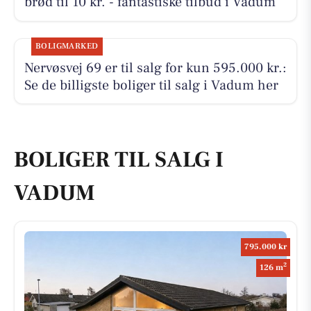
brød til 10 kr. - fantastiske tilbud i Vadum
BOLIGMARKED
Nervøsvej 69 er til salg for kun 595.000 kr.:
Se de billigste boliger til salg i Vadum her
BOLIGER TIL SALG I
VADUM
795.000 kr
2
126 m