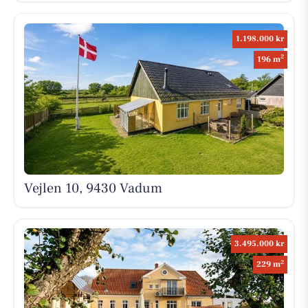
1.198.000 kr
2
196 m
Vejlen 10, 9430 Vadum
3.495.000 kr
2
229 m