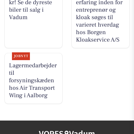
kr! Se de dyreste
erfaring inden for
biler til salg i
entreprenør og
Vadum
kloak søges til
varieret hverdag
hos Borgen
Kloakservice A/S
JOBNYT
Lagermedarbejder
til
forsyningskæden
hos Air Transport
Wing i Aalborg
VORES
Vadum