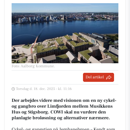
Foto: Aalborg Kommune
.
Del artikel
Torsdag d. 18. dec. 2025 - kl. 11:16
Der arbejdes videre med visionen om en ny cykel-
og gangbro over Limfjorden mellem Musikkens
Hus og Stigsborg. COWI skal nu vurdere den
planlagte broløsning og alternativer nærmere.
Cykel- og gangstien på Jernbanebroen – Kendt som