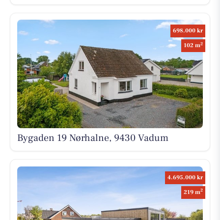
698.000 kr
2
102 m
Bygaden 19 Nørhalne, 9430 Vadum
4.695.000 kr
2
219 m