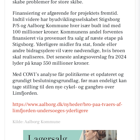
skabe problemer for store skibe.
Finansiering er afgørende for projektets fremtid.
Indtil videre har byudviklingsselskabet Stigsborg
P/S og Aalborg Kommune hver især budt ind med
100 millioner kroner. Kommunens andel forventes
finansieret via provenuet fra salg af næste etape på
Stigsborg. Yderligere midler fra stat, fonde eller
andre bidragsydere vil være nødvendige, hvis broen
skal realiseres. Det seneste anlægsoverslag fra 2024
lyder på knap 550 millioner kroner.
Med COWI’s analyse får politikerne et opdateret og
grundigt beslutningsgrundlag, før man endeligt kan
tage stilling til den nye cykel- og gangbro over
Limfjorden.
https://www.aalborg.dk/nyheder/bro-paa-tvaers-af-
limfjorden-undersoeges-yderligere
Kilde: Aalborg Kommune