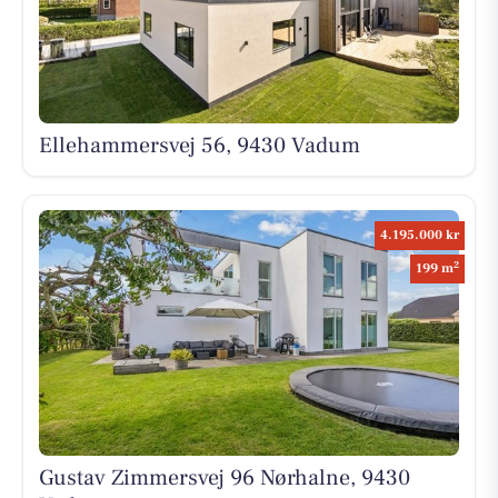
Ellehammersvej 56, 9430 Vadum
4.195.000 kr
2
199 m
Gustav Zimmersvej 96 Nørhalne, 9430