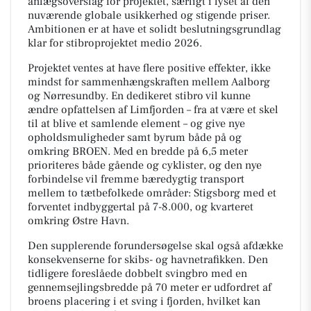
anlægsoverslag for projektet, særligt i lyset af den
nuværende globale usikkerhed og stigende priser.
Ambitionen er at have et solidt beslutningsgrundlag
klar for stibroprojektet medio 2026.
Projektet ventes at have flere positive effekter, ikke
mindst for sammenhængskraften mellem Aalborg
og Nørresundby. En dedikeret stibro vil kunne
ændre opfattelsen af Limfjorden – fra at være et skel
til at blive et samlende element – og give nye
opholdsmuligheder samt byrum både på og
omkring BROEN. Med en bredde på 6,5 meter
prioriteres både gående og cyklister, og den nye
forbindelse vil fremme bæredygtig transport
mellem to tætbefolkede områder: Stigsborg med et
forventet indbyggertal på 7-8.000, og kvarteret
omkring Østre Havn.
Den supplerende forundersøgelse skal også afdække
konsekvenserne for skibs- og havnetrafikken. Den
tidligere foreslåede dobbelt svingbro med en
gennemsejlingsbredde på 70 meter er udfordret af
broens placering i et sving i fjorden, hvilket kan