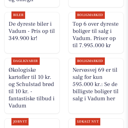
BILER
BOLIGMARKED
De dyreste biler i
Top 6 over dyreste
Vadum - Pris op til
boliger til salg i
349.900 kr!
Vadum. Priser op
til 7.995.000 kr
DAGLIGVARER
BOLIGMARKED
Økologiske
Nervøsvej 69 er til
kartofler til 10 kr.
salg for kun
og Schulstad brød
595.000 kr.: Se de
til 10 kr. -
billigste boliger til
fantastiske tilbud i
salg i Vadum her
Vadum
JOBNYT
LOKALT NYT