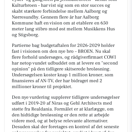
Kulturbroen – har vist sig som en stor succes og
skabt stærkere forbindelse mellem Aalborg og
Nørresundby. Gennem flere år har Aalborg
Kommune haft en vision om at etablere en 650
meter lang stibro mod øst mellem Musikkens Hus
og Stigsborg.
Partierne bag budgetaftalen for 2026-2029 holder
fast i visionen om den nye bro – BROEN. Nu skal
flere forhold undersøges, og rådgiverfirmaet COWI
har netop vundet udbuddet om at levere en "second
opinion" på den tidligere skitserede broløsning.
Undersøgelsen koster knap 1 million kroner, som
finansieres af AN-TV, der har bidraget med 2
millioner kroner til projektet.
Den nye vurdering supplerer tidligere undersøgelser
udført i 2019-20 af Niras og Gehl Architects med
støtte fra Realdania. Formålet er at klarlægge, om
den hidtidige broløsning er den rette at arbejde
videre med, og at belyse relevante alternativer.
Desuden skal der foretages en kontrol af det seneste