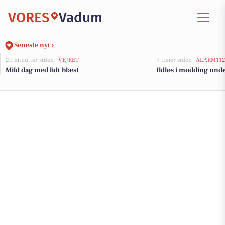
VORES
Vadum
Seneste nyt ›
20 minutter siden |
VEJRET
9 timer siden |
ALARM11
Mild dag med lidt blæst
Ildløs i mødding und