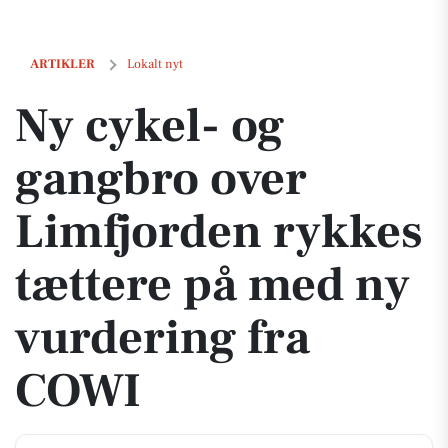
Ny cykel- og gangbro over Limfjorden rykkes tættere på med ny vurd
ARTIKLER
Lokalt nyt
Ny cykel- og
gangbro over
Limfjorden rykkes
tættere på med ny
vurdering fra
COWI