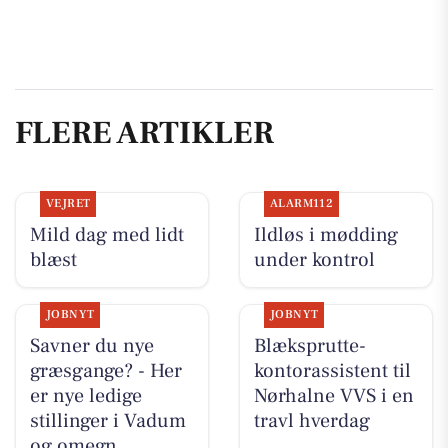
FLERE ARTIKLER
VEJRET
ALARM112
Mild dag med lidt
Ildløs i mødding
blæst
under kontrol
JOBNYT
JOBNYT
Savner du nye
Blæksprutte-
græsgange? - Her
kontorassistent til
er nye ledige
Nørhalne VVS i en
stillinger i Vadum
travl hverdag
og omegn