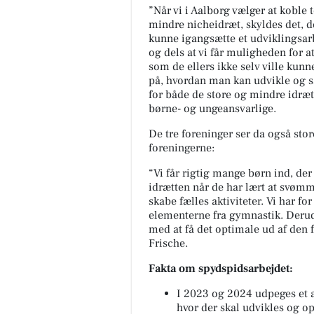
”Når vi i Aalborg vælger at koble
mindre nicheidræt, skyldes det, d
kunne igangsætte et udviklingsar
og dels at vi får muligheden for a
som de ellers ikke selv ville kunn
på, hvordan man kan udvikle og 
for både de store og mindre idrætt
børne- og ungeansvarlige.
De tre foreninger ser da også sto
foreningerne:
“Vi får rigtig mange børn ind, der
idrætten når de har lært at svømm
skabe fælles aktiviteter. Vi har f
elementerne fra gymnastik. Derudov
med at få det optimale ud af den fa
Frische.
Fakta om spydspidsarbejdet:
I 2023 og 2024 udpeges et a
hvor der skal udvikles og 