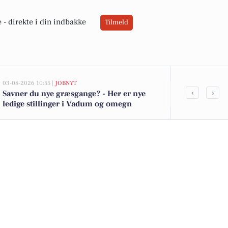
 -
direkte i din indbakke
Tilmeld
03-08-2026 10:55 |
JOBNYT
03-08-2026 08:38
‹
›
Savner du nye græsgange? - Her er nye
Blæksprutte-
ledige stillinger i Vadum og omegn
VVS i en tra