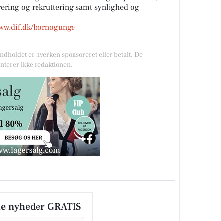
lvering og rekruttering samt synlighed og
ww.dif.dk/bornogunge
Indholdet er hverken sponsoreret eller betalt. De
nterer ikke redaktionen.
le nyheder GRATIS