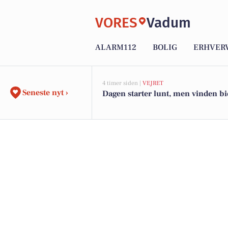
VORES
Vadum
ALARM112
BOLIG
ERHVER
4 timer siden |
VEJRET
Seneste nyt ›
Dagen starter lunt, men vinden bi