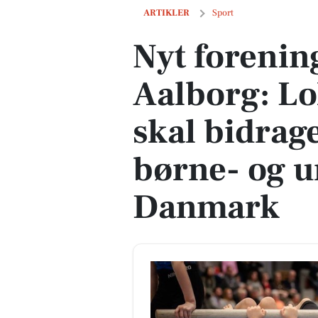
Nyt foreningssamarbejde i Aalborg: Lok
ARTIKLER
Sport
Nyt forenin
Aalborg: Lo
skal bidrage 
børne- og u
Danmark