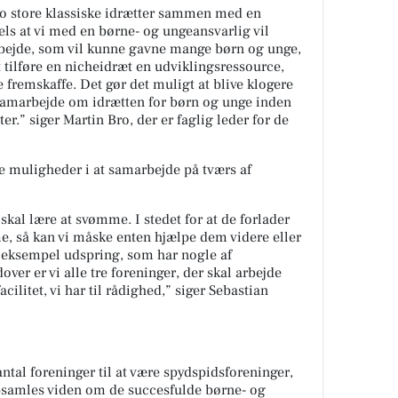
 to store klassiske idrætter sammen med en
els at vi med en børne- og ungeansvarlig vil
bejde, som vil kunne gavne mange børn og unge,
t tilføre en nicheidræt en udviklingsressource,
e fremskaffe. Det gør det muligt at blive klogere
samarbejde om idrætten for børn og unge inden
er.” siger Martin Bro, der er faglig leder for de
re muligheder i at samarbejde på tværs af
 skal lære at svømme. I stedet for at de forlader
e, så kan vi måske enten hjælpe dem videre eller
or eksempel udspring, som har nogle af
er er vi alle tre foreninger, der skal arbejde
cilitet, vi har til rådighed,” siger Sebastian
ntal foreninger til at være spydspidsforeninger,
opsamles viden om de succesfulde børne- og