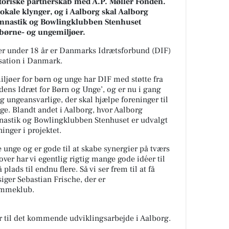
storiske partnerskab med A.P. Møller Fonden.
okale klynger, og i Aalborg skal Aalborg
nastik og Bowlingklubben Stenhuset
børne- og ungemiljøer.
 under 18 år er Danmarks Idrætsforbund (DIF)
sation i Danmark.
ljøer for børn og unge har DIF med støtte fra
idens Idræt for Børn og Unge’, og er nu i gang
 ungeansvarlige, der skal hjælpe foreninger til
ge. Blandt andet i Aalborg, hvor Aalborg
astik og Bowlingklubben Stenhuset er udvalgt
inger i projektet.
de unge og er gode til at skabe synergier på tværs
ver har vi egentlig rigtig mange gode idéer til
 plads til endnu flere. Så vi ser frem til at få
iger Sebastian Frische, der er
ømmeklub.
r til det kommende udviklingsarbejde i Aalborg.