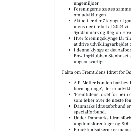
ungemiljøer
Foreningerne sættes sammen 
om udviklingen
Aktuelt er der 7 klynger i g
mens der i løbet af 2024 vil
Syddanmark og Region Hov
Hver foreningsklynge får til
at drive udviklingsarbejdet 
I denne klynge er det Aalb
Bowlingklubben Stenhuset 
ungeansvarlig.
Fakta om Fremtidens Idræt for B
A.P. Møller Fonden har bevil
børn og unge’, der er udvik
‘Fremtidens idræt for børn 
som løber over de næste fem
Danmarks Idrætsforbund er 
specialforbund.
Under Danmarks Idrætsforbu
ungdomsforeninger og 800
Projektindsatserne er mange