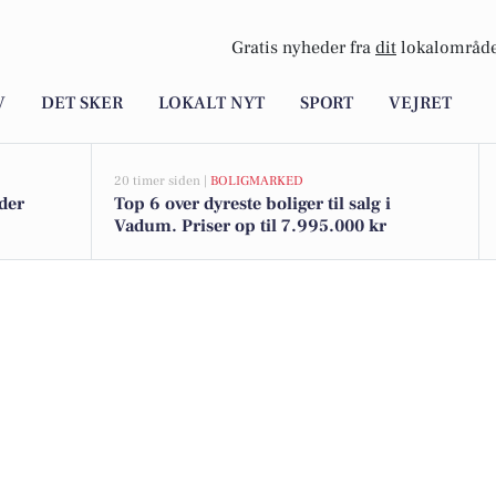
Gratis nyheder fra
dit
lokalområde
V
DET SKER
LOKALT NYT
SPORT
VEJRET
20 timer siden |
BOLIGMARKED
der
Top 6 over dyreste boliger til salg i
Vadum. Priser op til 7.995.000 kr