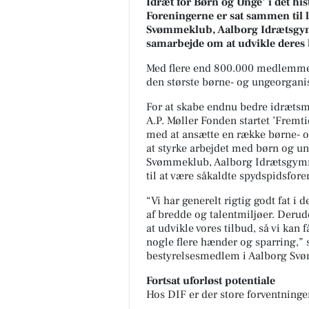
Idræt for Børn og Unge’ i det hi
Foreningerne er sat sammen til l
Svømmeklub, Aalborg Idrætsgym
samarbejde om at udvikle deres 
Med flere end 800.000 medlemmer
den største børne- og ungeorgani
For at skabe endnu bedre idrætsmi
A.P. Møller Fonden startet ’Fremt
med at ansætte en række børne- og
at styrke arbejdet med børn og un
Svømmeklub, Aalborg Idrætsgymn
til at være såkaldte spydspidsforen
“Vi har generelt rigtig godt fat i 
af bredde og talentmiljøer. Derudo
at udvikle vores tilbud, så vi kan få
nogle flere hænder og sparring,” s
bestyrelsesmedlem i Aalborg Sv
Fortsat uforløst potentiale
Hos DIF er der store forventninge