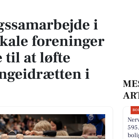
ale foreninger skal bidrage til at løfte børne- og ungeidrætten i Danmark
gssamarbejde i
kale foreninger
til at løfte
ngeidrætten i
ME
AR
BO
Nerv
595.
boli