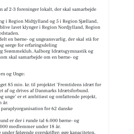
af 2-3 foreninger lokalt, der skal samarbejde
ang i Region Midtjylland og 5 i Region Sjælland,
 blive lavet klynger i Region Nordjylland, Region
edstaden.
delt en børne- og ungeansvarlig, der skal stå for
og sørge for erfaringsdeling
org Svømmeklub, Aalborg Idrætsgymnastik og
som skal samarbejde om en børne- og
ørn og Unge:
get 85 mio. kr. til projektet ’Fremtidens idræt for
let af og drives af Danmarks Idrætsforbund.
og unge’ er et ambitiøst og omfattende projekt,
 år.
paraplyorganisation for 62 danske
nd er der i runde tal 6.000 børne- og
.000 medlemmer under 18 år.
 under følgende overskrifter: øge kapaciteten,