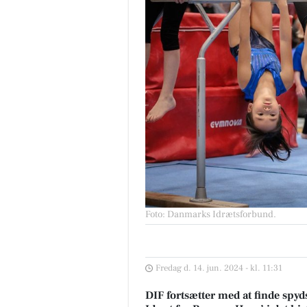
Foto: Danmarks Idrætsforbund
.
Fredag d. 14. jun. 2024 - kl. 11:31
DIF fortsætter med at finde spyd