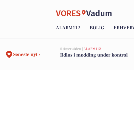
VORES
Vadum
ALARM112
BOLIG
ERHVER
8 timer siden |
ALARM112
Seneste nyt ›
Ildløs i mødding under kontrol