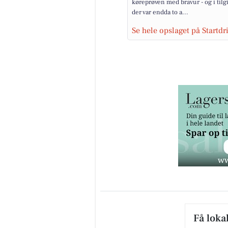
køreprøven med bravur - og i tilg
der var endda to a...
Se hele opslaget på Startd
Få loka