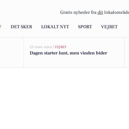
Gratis nyheder fra
dit
lokalområde
V
DET SKER
LOKALT NYT
SPORT
VEJRET
23 timer siden |
VEJRET
Dagen starter lunt, men vinden bider