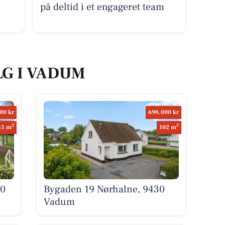
på deltid i et engageret team
LG I VADUM
00 kr
698.000 kr
2
2
45 m
102 m
30
Bygaden 19 Nørhalne, 9430
Vadum