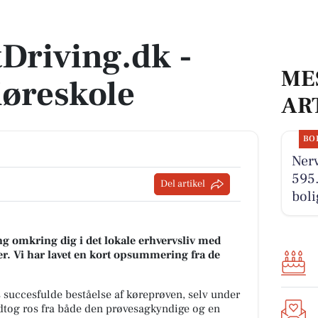
eskole
tDriving.dk -
ME
øreskole
AR
BO
Nerv
595.
Del artikel
boli
g omkring dig i det lokale erhvervsliv med
r. Vi har lavet en kort opsummering fra de
 succesfulde beståelse af køreprøven, selv under
dtog ros fra både den prøvesagkyndige og en