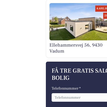
4.695.0
2
Ellehammersvej 56, 9430
Vadum
FÅ TRE GRATIS SA
BOLIG
Telefonnummer *