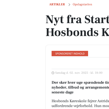
Nyt fra StartDriving.dk - Hosbonds Kør
ARTIKLER
Opslagstavlen
Nyt fra Star
Hosbonds K
Søndag d. 02. nov. 2025 - kl. 18:00
Der sker hver uge spændende tin
nyheder, tilbud og arrangemente
seneste dage
Hosbonds Køreskole fejrer Astrids
udfordrende vejrforhold. Hun mo