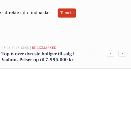
 -
direkte i din indbakke
Tilmeld
05-08-2026 13:00 |
BOLIGMARKED
03-08-2026 10:55
‹
›
Top 6 over dyreste boliger til salg i
Savner du ny
Vadum. Priser op til 7.995.000 kr
ledige still