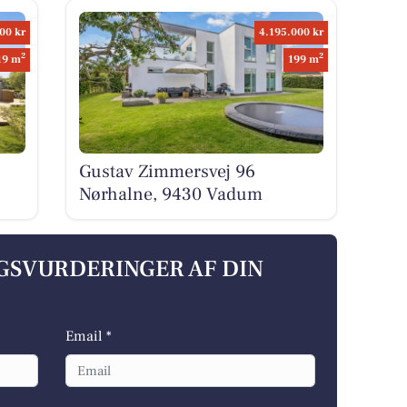
00 kr
4.195.000 kr
2
2
19 m
199 m
Gustav Zimmersvej 96
Nørhalne, 9430 Vadum
LGSVURDERINGER AF DIN
Email *