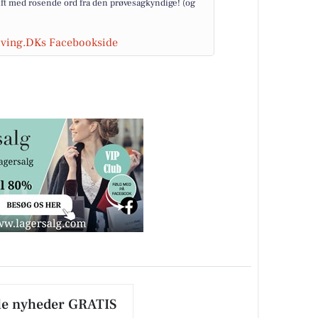
ift med rosende ord fra den prøvesagkyndige! (og
riving.DKs Facebookside
le nyheder GRATIS