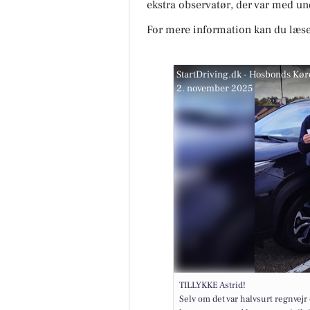
ekstra observatør, der var med und
For mere information kan du læse
StartDriving.dk - Hosbonds Kør
2. november 2025
TILLYKKE Astrid!
Selv om det var halvsurt regnvejr