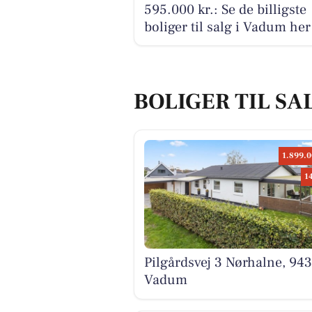
595.000 kr.: Se de billigste
boliger til salg i Vadum her
BOLIGER TIL SA
1.899.0
1
Pilgårdsvej 3 Nørhalne, 94
Vadum