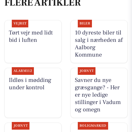
FLERE ARTIKLER
VEJRET
BILER
Tørt vejr med lidt
10 dyreste biler til
bid i luften
salg i nærheden af
Aalborg
Kommune
ALARM112
JOBNYT
Ildløs i mødding
Savner du nye
under kontrol
græsgange? - Her
er nye ledige
stillinger i Vadum
og omegn
JOBNYT
BOLIGMARKED