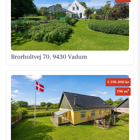
Brorholtvej 70, 9430 Vadum
1.198.000 kr
2
196 m