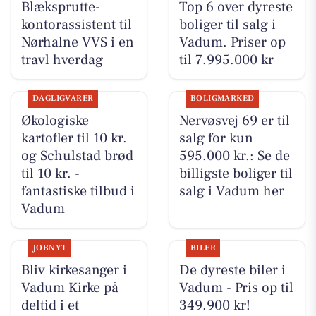
Blæksprutte-
Top 6 over dyreste
kontorassistent til
boliger til salg i
Nørhalne VVS i en
Vadum. Priser op
travl hverdag
til 7.995.000 kr
DAGLIGVARER
BOLIGMARKED
Økologiske
Nervøsvej 69 er til
kartofler til 10 kr.
salg for kun
og Schulstad brød
595.000 kr.: Se de
til 10 kr. -
billigste boliger til
fantastiske tilbud i
salg i Vadum her
Vadum
JOBNYT
BILER
Bliv kirkesanger i
De dyreste biler i
Vadum Kirke på
Vadum - Pris op til
deltid i et
349.900 kr!