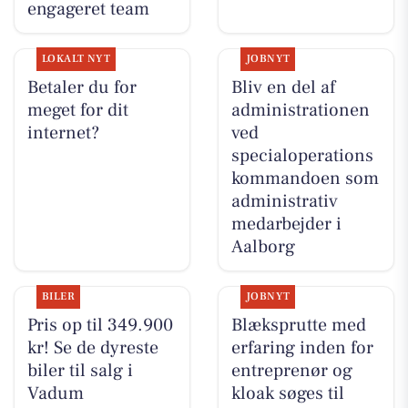
engageret team
LOKALT NYT
JOBNYT
Betaler du for
Bliv en del af
meget for dit
administrationen
internet?
ved
specialoperations
kommandoen som
administrativ
medarbejder i
Aalborg
BILER
JOBNYT
Pris op til 349.900
Blæksprutte med
kr! Se de dyreste
erfaring inden for
biler til salg i
entreprenør og
Vadum
kloak søges til