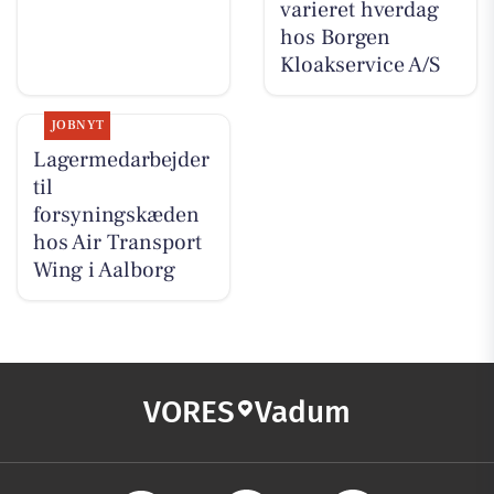
varieret hverdag
hos Borgen
Kloakservice A/S
JOBNYT
Lagermedarbejder
til
forsyningskæden
hos Air Transport
Wing i Aalborg
VORES
Vadum