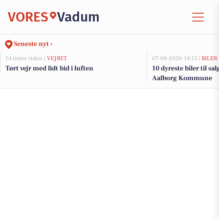
VORES
Vadum
Seneste nyt ›
14 timer siden |
VEJRET
07-08-2026 14:15 |
BILER
Tørt vejr med lidt bid i luften
10 dyreste biler til sa
Aalborg Kommune