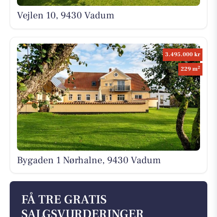
Vejlen 10, 9430 Vadum
3.495.000 kr
2
229 m
Bygaden 1 Nørhalne, 9430 Vadum
FÅ TRE GRATIS
SALGSVURDERINGER