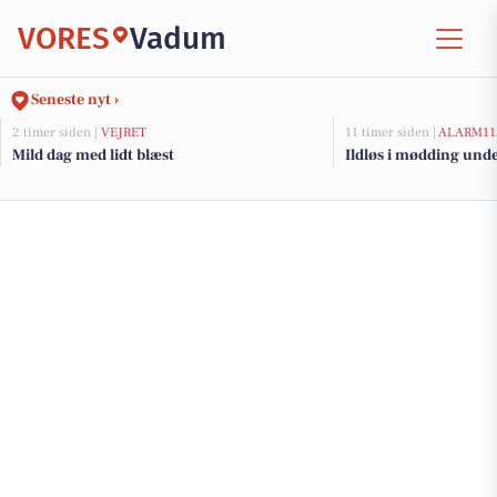
VORES
Vadum
Seneste nyt ›
2 timer siden |
VEJRET
11 timer siden |
ALARM11
Mild dag med lidt blæst
Ildløs i mødding und