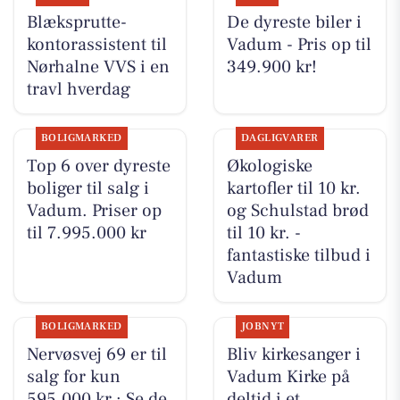
Blæksprutte-
De dyreste biler i
kontorassistent til
Vadum - Pris op til
Nørhalne VVS i en
349.900 kr!
travl hverdag
BOLIGMARKED
DAGLIGVARER
Top 6 over dyreste
Økologiske
boliger til salg i
kartofler til 10 kr.
Vadum. Priser op
og Schulstad brød
til 7.995.000 kr
til 10 kr. -
fantastiske tilbud i
Vadum
BOLIGMARKED
JOBNYT
Nervøsvej 69 er til
Bliv kirkesanger i
salg for kun
Vadum Kirke på
595.000 kr.: Se de
deltid i et