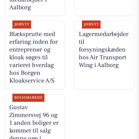
Aalborg
JOBNYT
JOBNYT
Blæksprutte med
Lagermedarbejder
erfaring inden for
til
entreprenør og
forsyningskæden
kloak søges til
hos Air Transport
varieret hverdag
Wing i Aalborg
hos Borgen
Kloakservice A/S
BOLIGMARKED
Gustav
Zimmersvej 96 og
1 anden boliger er
kommet til salg
denne uge i