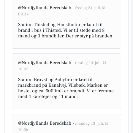
@Nordjyllands Beredskab -
fredag 24. juli, kl.
09:34
Station Thisted og Hanstholm er kaldt til
brand i bus i Thisted. Vi er til stede med 8
mand og 3 brandbiler. Der er styr på branden
@Nordjyllands Beredskab -
tirsdag 14. juli, kl.
16:05
Station Brovst og Aabybro er kørt til
markbrand på Kanalvej, Vilsbæk. Marken er
høstet og ca. 5000m2 er brændt. Vi er fremme
med 4 køretøjer og 11 mand.
@Nordjyllands Beredskab -
mandag 13. juli, kl.
10:56