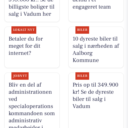
billigste boliger til
engageret team
salg i Vadum her
LOKALT NYT
BILER
Betaler du for
10 dyreste biler til
meget for dit
salg i nærheden af
internet?
Aalborg
Kommune
JOBNYT
BILER
Bliv en del af
Pris op til 349.900
administrationen
kr! Se de dyreste
ved
biler til salg i
specialoperations
Vadum
kommandoen som
administrativ
medarbejder i