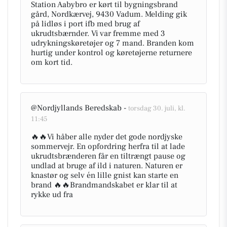
Station Aabybro er kørt til bygningsbrand
gård, Nordkærvej, 9430 Vadum. Melding gik
på lidløs i port ifb med brug af
ukrudtsbærnder. Vi var fremme med 3
udrykningskøretøjer og 7 mand. Branden kom
hurtig under kontrol og køretøjerne returnere
om kort tid.
@Nordjyllands Beredskab -
torsdag 30. juli, kl.
11:45
🔥🔥Vi håber alle nyder det gode nordjyske
sommervejr. En opfordring herfra til at lade
ukrudtsbrænderen får en tiltrængt pause og
undlad at bruge af ild i naturen. Naturen er
knastør og selv én lille gnist kan starte en
brand 🔥🔥Brandmandskabet er klar til at
rykke ud fra