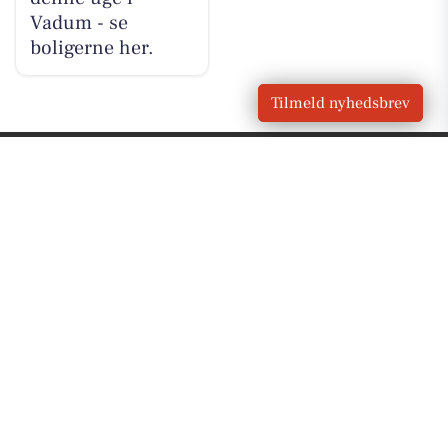
Vadum - se
boligerne her.
Tilmeld nyhedsbrev
VORES
Vadum
OM VORES DIGITAL
Om os
For annoncører
Vilkår og Privatlivspolitik