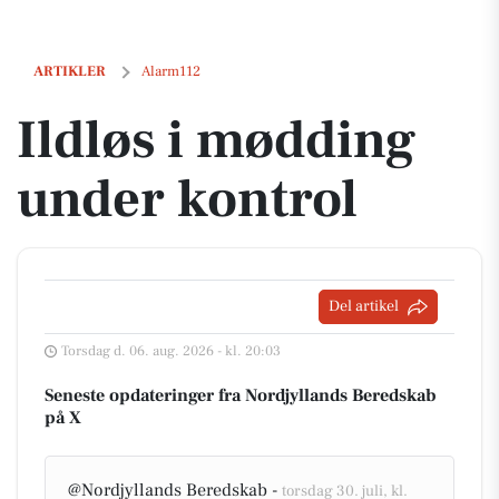
Ildløs i mødding under kontrol
ARTIKLER
Alarm112
Ildløs i mødding
under kontrol
Del artikel
Torsdag d. 06. aug. 2026 - kl. 20:03
Seneste opdateringer fra Nordjyllands Beredskab
på X
@Nordjyllands Beredskab -
torsdag 30. juli, kl.