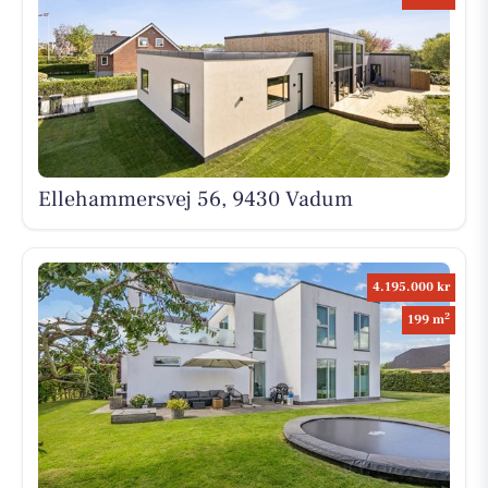
Ellehammersvej 56, 9430 Vadum
4.195.000 kr
2
199 m