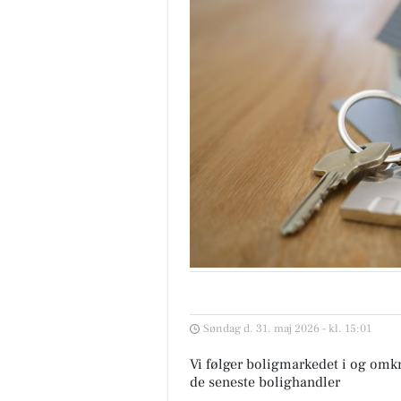
Søndag d. 31. maj 2026 - kl. 15:01
Vi følger boligmarkedet i og omk
de seneste bolighandler