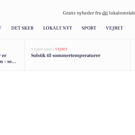
Gratis nyheder fra
dit
lokalområde
V
DET SKER
LOKALT NYT
SPORT
VEJRET
9 timer siden |
VEJRET
 er
Solstik til sommertemperaturer
m - se