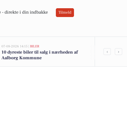
 -
direkte i din indbakke
Tilmeld
07-08-2026 14:15 |
BILER
06-08-2026 20:0
‹
›
10 dyreste biler til salg i nærheden af
Ildløs i mød
Aalborg Kommune