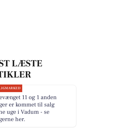
ST LÆSTE
TIKLER
LIGMARKED
evænget 11 og 1 anden
ger er kommet til salg
ne uge i Vadum - se
gerne her.