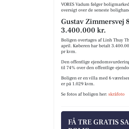
VORES Vadum følger boligmarkede
oversigt over de seneste bolighan
Gustav Zimmersvej 84
3.400.000 kr.
Boligen overtages af Linh Thuy T
april.
Køberen har betalt 3.400.000
pr kvm.
Den offentlige ejendomsvurdering
til 74% over den offentlige ejen
Boligen er en villa med 6 værelser
er på 1.029 kvm.
Se fotos af boligen her:
skråfoto
FÅ TRE GRATIS S