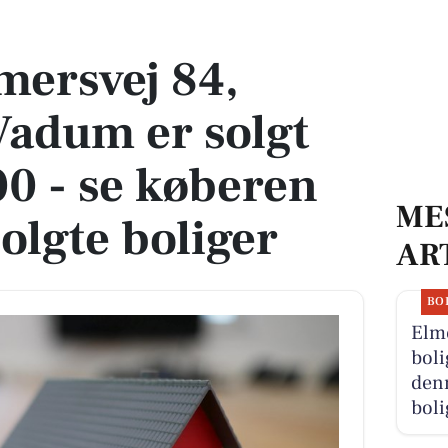
 er solgt for 3.400.000 - se køberen og 2 andre solgte boliger
mersvej 84,
Vadum er solgt
00 - se køberen
ME
olgte boliger
AR
BO
Elm
boli
den
boli