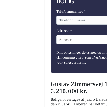
BOLIG
Telefonnummer *
Adresse *
Adresse
Dine oplysninger deles med op til t
ejendomsmæglere, som efterfølgend
vedr. salgsvurdering.
Gustav Zimmersvej 10
3.210.000 kr.
Boligen overtages af Jakob Dziad
den 21. april.
Køberen har betalt 3